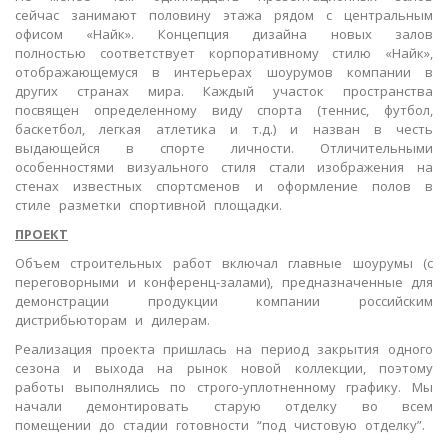
сейчас занимают половину этажа рядом с центральным
офисом «Найк». Концепция дизайна новых залов
полностью соответствует корпоративному стилю «Найк»,
отображающемуся в интерьерах шоурумов компании в
других странах мира. Каждый участок пространства
посвящен определенному виду спорта (теннис, футбол,
баскетбол, легкая атлетика и т.д.) и назван в честь
выдающейся в спорте личности. Отличительными
особенностями визуального стиля стали изображения на
стенах известных спортсменов и оформление полов в
стиле разметки спортивной площадки.
ПРОЕКТ
Объем строительных работ включал главные шоурумы (с
переговорными и конференц-залами), предназначенные для
демонстрации продукции компании российским
дистрибьюторам и дилерам.
Реализация проекта пришлась на период закрытия одного
сезона и выхода на рынок новой коллекции, поэтому
работы выполнялись по строго-уплотненному графику. Мы
начали демонтировать старую отделку во всем
помещении до стадии готовности “под чистовую отделку”.