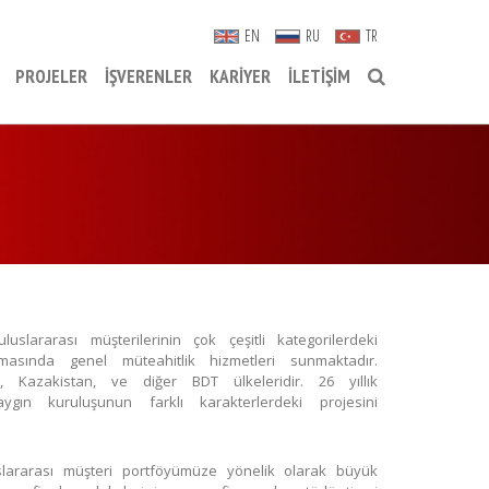
EN
RU
TR
PROJELER
İŞVERENLER
KARIYER
İLETIŞIM
slararası müşterilerinin çok çeşitli kategorilerdeki
amasında genel müteahitlik hizmetleri sunmaktadır.
, Kazakistan, ve diğer BDT ülkeleridir. 26 yıllık
ın kuruluşunun farklı karakterlerdeki projesini
slararası müşteri portföyümüze yönelik olarak büyük