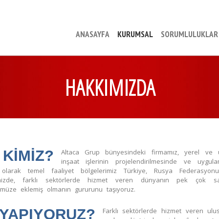
ANASAYFA
KURUMSAL
SORUMLULUKLAR
HAKKIMIZDA
 KİMİZ?
Altaca Grup bünyesindeki firmamız, yerel ve ulu
inşaat işlerinin projelendirilmesinde ve uygul
 olarak temel faaliyet bölgelerimiz Türkiye, Rusya Federasyonu
mizde, farklı sektörlerde hizmet veren dünyanın pek çok sayg
ümüze eklemiş olmanın gururunu taşıyoruz.
 YAPIYORUZ?
Farklı sektörlerde hizmet veren ulu