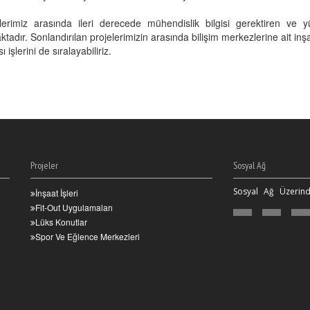
lerimiz arasında ileri derecede mühendislik bilgisi gerektiren ve y
tadır. Sonlandırılan projelerimizin arasında bilişim merkezlerine ait inşaat
 işlerini de sıralayabiliriz.
Projeler
Sosyal Ağ
Sosyal Ağ Üzerind
İnşaat İşleri
Fit-Out Uygulamaları
Lüks Konutlar
Spor Ve Eğlence Merkezleri