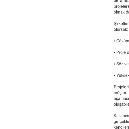
bir arad
projeler
olmak da
Şirketim
olursak;
• Çözüm 
• Proje 
• Söz ve
• Yüksek
Projeler
müşteri 
aşaması
oluşabil
Kullanı
gerçekle
kendileri