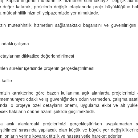
a), kapsamlı genel müteahhitlik hizmetleri sunmaktayız. Değişik alanlar
e değer katarak, projelerin değişik etaplarında proje büyüklüğüne ba
 müteahhitlik hizmeti yelpazemizde yer almaktadır.
izin müteahhitlik hizmetleri sağlamaktaki başarısını ve güvenilirliğin
odaklı çalışma
detaylarının dikkatlice değerlendirilmesi
rilen süreler içerisinde projenin gerçekleştirilmesi
 kalite
imizin karakterine göre bazen kullanıma açık alanlarda projelerimiz
memnuniyeti odaklı ve iş güvenliğinden ödün vermeden, çalışma saatl
nda, o projeye özel detayların önemi, uygulama ekibi ve alt yükleni
ecek hataların önüne azami şekilde geçilmektedir.
ma açık alanlardaki projelerimizi gerçekleştirirken uygulamadan s
ştirilmesi sırasında yapılacak olan küçük ve büyük yer değişiklikler
ni onların yerine koyarak titizlik ve hassasiyetle hareket ederler.