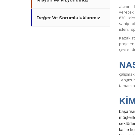
Misyon ve Vizyonumuz
alanın 
verecek 
Değer Ve Sorumluluklarımız
630 izle
sahip of
isleri, 
Kazakis
projelen
çevre d
NA
çalışma
TengizCh
tamamla
Kİ
başarısı
müşteri
sektörle
kalite k