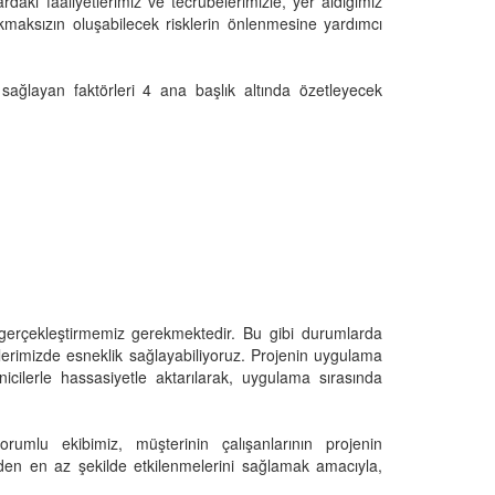
daki faaliyetlerimiz ve tecrübelerimizle, yer aldığımız
kmaksızın oluşabilecek risklerin önlenmesine yardımcı
i sağlayan faktörleri 4 ana başlık altında özetleyecek
i gerçekleştirmemiz gerekmektedir. Bu gibi durumlarda
erimizde esneklik sağlayabiliyoruz. Projenin uygulama
cilerle hassasiyetle aktarılarak, uygulama sırasında
orumlu ekibimiz, müşterinin çalışanlarının projenin
inden en az şekilde etkilenmelerini sağlamak amacıyla,