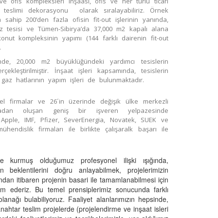
ve ofis kompleksleri inşaası, ofis ve her türlü ticari
r teslimi dekorasyonu olarak sıralayabiliriz. Örnek
ahip 200’den fazla ofisin fit-out işlerinin yanında,
gaz tesisi ve Tümen-Sibirya’da 37,000 m2 kapalı alana
onut kompleksinin yapımı (144 farklı dairenin fit-out
.
nde, 20,000 m2 büyüklüğündeki yardımcı tesislerin
çekleştirilmiştir. İnşaat işleri kapsamında, tesislerin
gaz hatlarının yapım işleri de bulunmaktadır.
rel firmalar ve 26´in üzerinde değişik ülke merkezli
rmadan oluşan geniş bir işveren yelpazesinde
, Apple, IMF, Pfizer, SeverEnergia, Novatek, SUEK ve
ndislik firmaları ile birlikte çalışaralk başarı ile
izle kurmuş olduğumuz profesyonel ilişki ışığında,
zin beklentilerini doğru anlayabilmek, projelerimizin
andan itibaren projenin basari ile tamamlanabilmesi için
vam ederiz. Bu temel prensiplerimiz sonucunda farklı
 olanağı bulabiliyoruz. Faaliyet alanlarımızın hepsinde,
anahtar teslim projelerde (projelendirme ve inşaat isleri