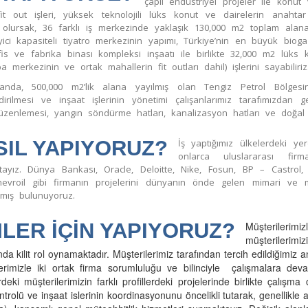
çaplı endüstriyel projeler ile konut 
fit out işleri, yüksek teknolojili lüks konut ve dairelerin anahta
olursak, 36 farklı iş merkezinde yaklaşık 130,000 m2 toplam alana s
yici kapasiteli tiyatro merkezinin yapımı, Türkiye’nin en büyük bio
is ve fabrika binası kompleksi inşaatı ile birlikte 32,000 m2 lüks k
spa merkezinin ve ortak mahallerin fit outları dahil) işlerini sayabiliriz
tanda, 500,000 m2’lik alana yayılmış olan Tengiz Petrol Bölgesi
dirilmesi ve inşaat işlerinin yönetimi çalışanlarımız tarafımızdan ger
üzenlemesi, yangın söndürme hatları, kanalizasyon hatları ve doğal 
SIL YAPIYORUZ?
İş yaptığımız ülkelerdeki ye
onlarca uluslararası fi
ktayız. Dünya Bankası, Oracle, Deloitte, Nike, Fosun, BP – Castrol
evroil gibi firmanın projelerini dünyanın önde gelen mimari ve mühe
mış bulunuyoruz.
MLER İÇİN YAPIYORUZ?
Müşterilerim
müşterilerimi
nda kilit rol oynamaktadır. Müşterilerimiz tarafından tercih edildiğimiz 
lerimizle iki ortak firma sorumluluğu ve bilinciyle çalışmalara de
rdeki müşterilerimizin farklı profillerdeki projelerinde birlikte çalışma
ontrolü ve inşaat islerinin koordinasyonunu öncelikli tutarak, genellikle 