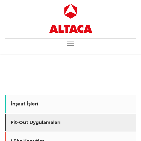
Toggle
navigation
VOLKSWAGEN / AUDI
İnşaat İşleri
Fit-Out Uygulamaları