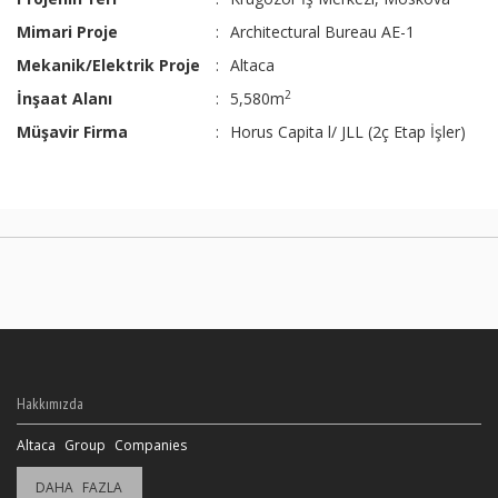
Mimari Proje
:
Architectural Bureau AE-1
Mekanik/Elektrik Proje
:
Altaca
2
İnşaat Alanı
:
5,580m
Müşavir Firma
:
Horus Capita l/ JLL (2ç Etap İşler)
Hakkımızda
Altaca Group Companies
DAHA FAZLA