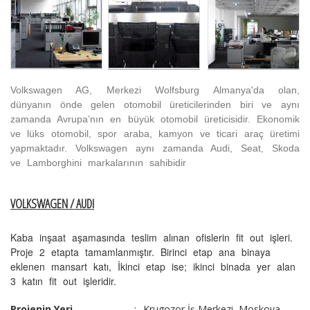
Volkswagen AG
, Merkezi
Wolfsburg
Almanya'da
olan
,
dünyanın önde gelen
otomobil üreticilerinden biri ve aynı
zamanda Avrupa’nın en büyük otomobil üreticisidir. Ekonomik
ve
lüks
otomobil
,
spor araba
,
kamyon
ve
ticari araç
üretimi
yapmaktadır.
Volkswagen
aynı zamanda
Audi
,
Seat, Skoda
ve Lamborghini markalarının
sahibidir
VOLKSWAGEN / AUDI
Kaba inşaat aşamasında teslim alınan ofislerin fit out işleri.
Proje 2 etapta tamamlanmıştır. Birinci etap ana binaya
eklenen mansart katı, İkinci etap ise; ikinci binada yer alan
3 katın fit out işleridir.
Projenin Yeri
:
Krugozor İş Merkezi, Moskova