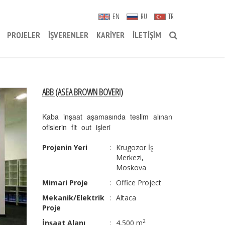
EN
RU
TR
PROJELER
İŞVERENLER
KARIYER
İLETIŞIM
ABB (ASEA BROWN BOVERI)
Kaba inşaat aşamasında teslim alınan
ofislerin fit out işleri
Projenin Yeri
:
Krugozor İş
Merkezi,
Moskova
Mimari Proje
:
Office Project
Mekanik/Elektrik
:
Altaca
Proje
2
İnşaat Alanı
:
4,500 m