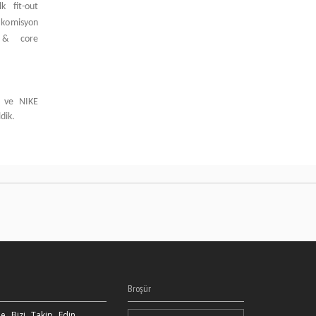
k fit-out
 komisyon
l & core
e ve NIKE
dik.
Broşür
e Bizi Takip Edin