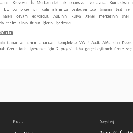
ca'nın Krugozor İş Merkezindeki ilk projesiydi (ve ayrıca Kompleksin il
ir, biz bu proje için çalışmalarımıza başladığımızda binanın test ve
ri halen devam ediyordu). ABB'nin Rusya genel merkezinin shel
a teslim alınıp fit-out işlerini içeriyordu.
ROJELER
nin tamamlanmasının ardından, komplekste VW / Audi, AIG, John Deer
mak üzere farklı işverenler için 7 projeyi daha gerçekleştirmek üzere seçil
Projeler
Sosyal Ağ
Sosyal Ağ Üzerind