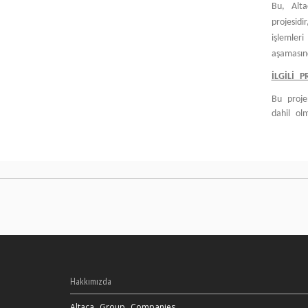
Bu, Alta
projesid
işlemle
aşamasınd
İLGİLİ P
Bu proje
dahil ol
Hakkımızda
Altaca Group Companies