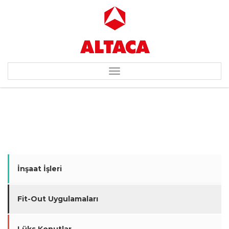
Toggle
navigation
AVRUPALI BANKA
İnşaat İşleri
Fit-Out Uygulamaları